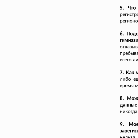
5. Что
регист
регионо
6. Под
гимназ
отказы
пребыва
всего л
7. Как 
либо е
время м
8. Мож
данные
никогда
9. Мое
зарегис
нельзя,