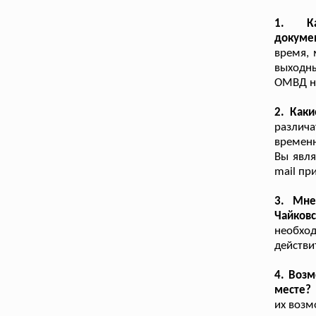
1. К
докуме
время, 
выходны
ОМВД не
2. Как
различ
временн
Вы явля
mail пр
3. Мне
Чайков
необхо
действи
4. Возм
месте?
их возм