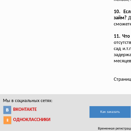
10. Ес
займ?
Д
сможете
11. Что
отсутст
сад и.т
задержа
месяцев
Страниц
Мы в социальных сетях:
ВКОНТАКТЕ
Как заказать
ОДНОКЛАССНИКИ
Временная регистрация