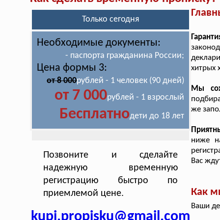
Главн
Только сегодня
Гаранти
Необходимые документы:
законо
- паспорта гражданина России;
деклар
Цена формы 3:
хитрых 
от 8 000
рублей - 1 человек (90 дней)
Мы со
от 7 000
рублей - 1 взрослый
подбира
же запо
Бесплатно
дети до 18 лет
Приятн
ниже н
регистр
Позвоните и сделайте
Вас жду
надежную временную
регистрацию быстро по
Как м
приемлемой цене.
Ваши де
kupi.propisku@gmail.com