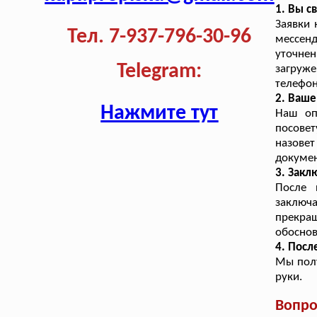
1. Вы с
Заявки 
Тел. 7-937-796-30-96
мессен
уточне
Telegram:
загруже
телефон
2. Ваш
Нажмите тут
Наш оп
посове
назовет
докумен
3. Закл
После 
заключ
прекра
обоснов
4. Посл
Мы полу
руки.
Вопро